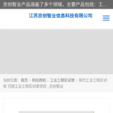
京创智业产品涵盖了多个领域，主要产品包括：工业4.0生产线解决方案，智慧物流综合实训室，教学设备与实验室建设，虚拟仿真实验室等。公司将秉持“创新、执着、诚信、共赢”的理念，以“将服务当作使命”为核心价值观，致力于为客户创造价值，与客户、合作伙伴和员工共同成长。
江苏京创智业信息科技有限公司
当前位置：
首页
>
供应商机
>
工业工程实训室
> 现代工业工程实训
室 河源工业工程实训室项目 _京创智业