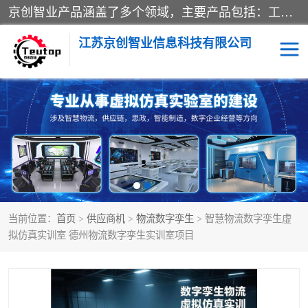
京创智业产品涵盖了多个领域，主要产品包括：工业4.0生产线解决方案，智慧物流综合实训室，教学设备与实验室建设，虚拟仿真实验室等。公司将秉持“创新、执着、诚信、共赢”的理念，以“将服务当作使命”为核心价值观，致力于为客户创造价值，与客户、合作伙伴和员工共同成长。
江苏京创智业信息科技有限公司
VR物流实训
低碳供应链
生产系统仿真
冷链物流
供应链管理
思政
当前位置：
首页
>
供应商机
>
物流数字孪生
> 智慧物流数字孪生虚
智慧零售实训
智能制造
拟仿真实训室 德州物流数字孪生实训室项目
智慧物流实训室
质量管理实验台
物流数字孪生
数字企业经营