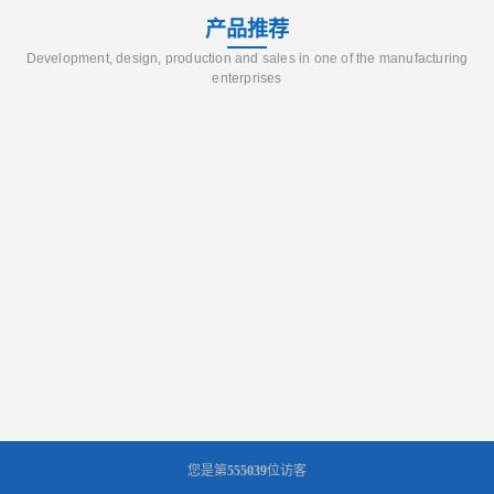
产品推荐
Development, design, production and sales in one of the manufacturing
enterprises
您是第
555039
位访客