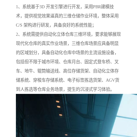
1、系统基于3D 开发引擎进行开发，采用PBR建模技
术，提供视觉效果逼真的三维仓储作业环境，整体采用
C/S 架构进行研发，具备良好的系统性能；
2、系统需提供自动化立体仓库三维环境，要求能够展现
现代化仓库的真实作业场景，三维仓库场景应具备明显
的区域划分，具备自动化仓库中场景的主流设施设备，
包括但不限于城市环境、仓库月台、固定式登车桥、叉
车、地牛、辊筒输送线、高位存储货架、自动化立体存
储系统、穿梭车存储系统、电子标签拣选货架、AGV货
到人拣选等仓库业务场景，提生的沉浸式学习体验。