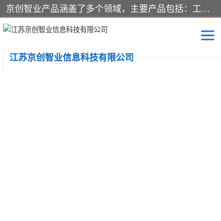
京创智业产品涵盖了多个领域，主要产品包括：工业4.0生产线解决方案，智慧物流综合实训室，教学设备与实验室建设，虚拟仿真实验室等。公司将秉持“创新、执着、诚信、共赢”的理念，以“将服务当作使命”为核心价值观，致力于为客户创造价值，与客户、合作伙伴和员工共同成长。
江苏京创智业信息科技有限公司