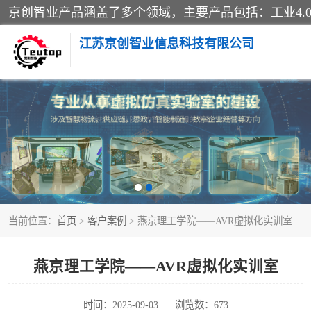
江苏京创智业信息科技有限公司
VR物流实训
生产系统仿真
供应链管理
当前位置：
首页
>
客户案例
> 燕京理工学院——AVR虚拟化实训室
智慧零售实训
智慧物流实训室
燕京理工学院——AVR虚拟化实训室
物流数字孪生
时间：2025-09-03
浏览数：673