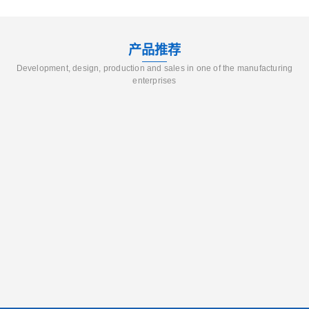
产品推荐
Development, design, production and sales in one of the manufacturing
enterprises